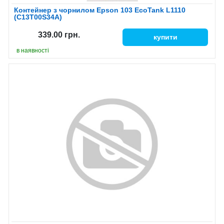
Контейнер з чорнилом Epson 103 EcoTank L1110
(C13T00S34A)
339.00 грн.
купити
в наявності